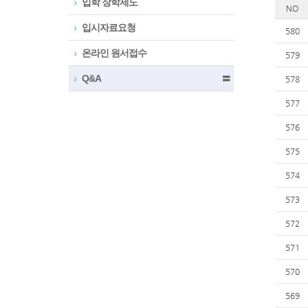
입학 장학제도
NO
입시자료요청
580
온라인 원서접수
579
Q&A
〓
578
577
576
575
574
573
572
571
570
569