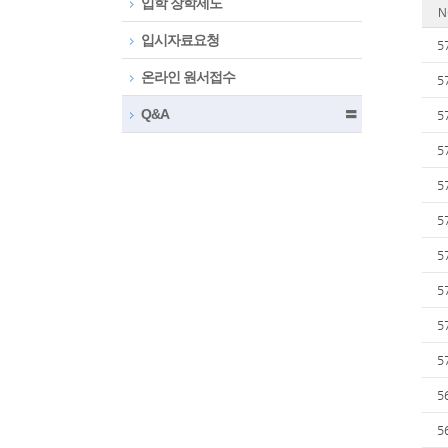
입학 장학제도
N
입시자료요청
5
온라인 원서접수
5
Q&A
〓
5
5
5
5
5
5
5
5
5
5