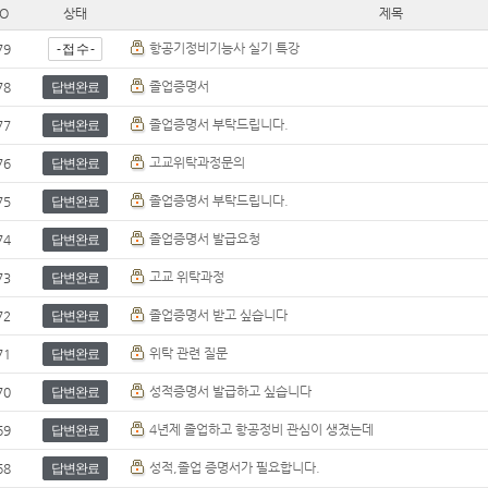
O
상태
제목
항공기정비기능사 실기 특강
79
- 접 수 -
졸업증명서
78
답변완료
졸업증명서 부탁드립니다.
77
답변완료
고교위탁과정문의
76
답변완료
졸업증명서 부탁드립니다.
75
답변완료
졸업증명서 발급요청
74
답변완료
고교 위탁과정
73
답변완료
졸업증명서 받고 싶습니다
72
답변완료
위탁 관련 질문
71
답변완료
성적증명서 발급하고 싶습니다
70
답변완료
4년제 졸업하고 항공정비 관심이 생겼는데
69
답변완료
성적,졸업 증명서가 필요합니다.
68
답변완료