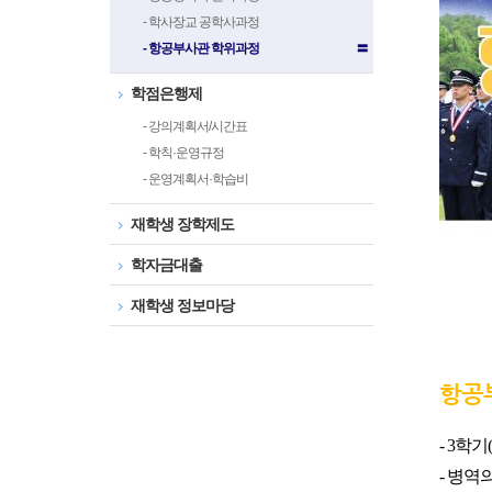
- 학사장교 공학사과정
- 항공부사관 학위과정
〓
학점은행제
- 강의계획서/시간표
- 학칙·운영규정
- 운영계획서·학습비
재학생 장학제도
학자금대출
재학생 정보마당
항공
-
3학기(
-
병역의