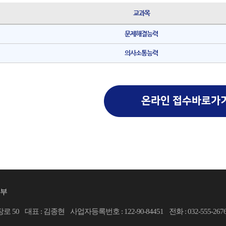
교과목
문제해결능력
의사소통능력
부
장로 50
대표 : 김종현
사업자등록번호 : 122-90-84451
전화 : 032-555-267