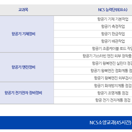
교과목
NCS 능력단위(요소)
항공기 기체 기본작업
항공기 측정작업
항공기
기체정비
항공기 판금작업
항공기 배관작업
항공기 조종케이블 로드 작
항공기 가스터빈 엔진 외부 장착품
항공기 왕복엔진 실린더 점
항공기 엔진정비
항공기 왕복엔진 점화계통 
항공기 왕복엔진 외부검사
항공기 화재방지계통 점검
항공기 전기전자 장비정비
항공기 조명계통 점검
항공 전기·전자계통 점검
NCS소양교과(45시간)