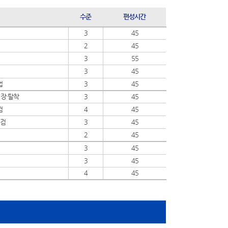
수준
편성시간
3
45
2
45
3
55
3
45
업
3
45
 장·탈착
3
45
검
4
45
점검
3
45
2
45
3
45
3
45
4
45