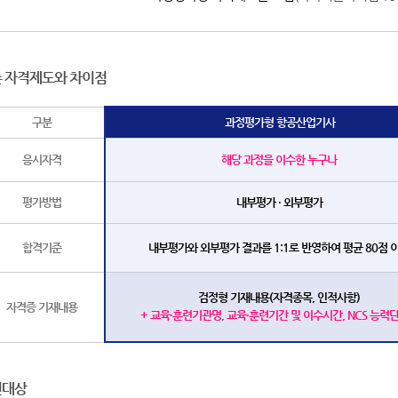
 자격제도와 차이점
구분
과정평가형 항공산업기사
응시자격
해당 과정을 이수한 누구나
평가방법
내부평가 · 외부평가
합격기준
내부평가와 외부평가 결과를 1:1로 반영하여 평균 80점 
검정형 기재내용(자격종목, 인적사
항)
자격증 기재내용
+ 교육·훈련기관명, 교육·훈련기간 및 이수시간, NCS 능력
련대상