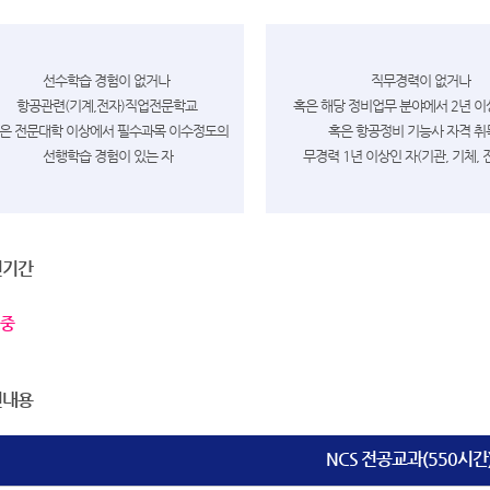
선수학습 경험이 없거나
직무경력이 없거나
항공관련(기계,전자)직업전문학교
혹은
해당 정비업무 분야에서 2년 
은 전문대학 이상에서 필수과목 이수정도의
혹은
항공정비 기능사 자격 취
선행학습 경험이 있는 자
무경력 1년 이상인 자(기관, 기체, 
련기간
중
련내용
NCS 전공교과(550시간