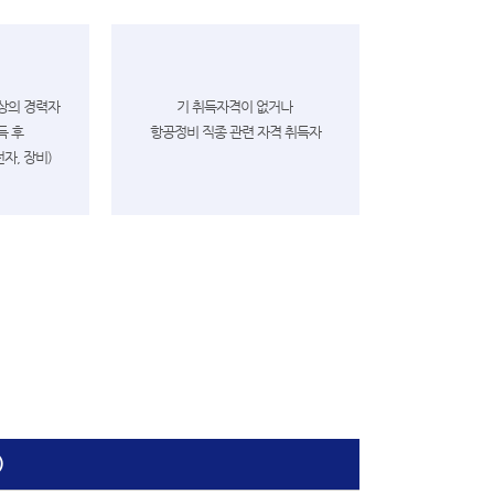
이상의 경력자
기 취득자격이 없거나
득 후
항공정비 직종
관련 자격 취득자
전자, 장비)
)