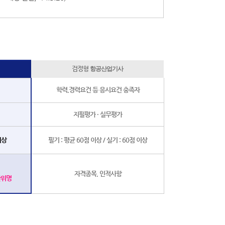
검정형
항공산업기사
학력,경력요건 등 응시요건 충족자
지필평가 · 실무평가
이상
필기 : 평균 60점 이상 / 실기 : 60점 이상
자격종
목, 인적사
항
단위명