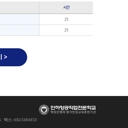
시간
25
25
6
팩스 : 032-518-0153