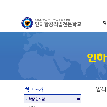
학
양식
학교 소개
학장 인사말
〓