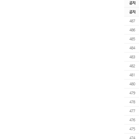
공지
공지
487
486
485
484
483
482
481
480
479
478
477
476
475
474