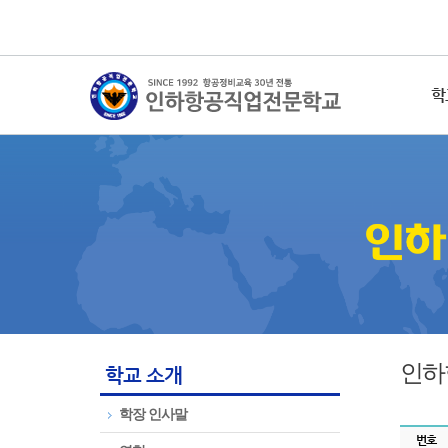
학
인하
학교 소개
학장 인사말
번호